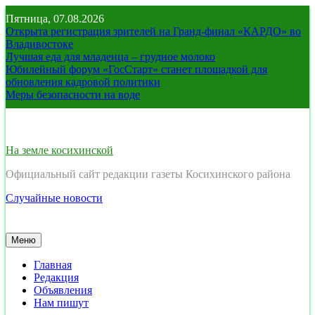
Перейти
Пятница, 07.08.2026
к
Открыта регистрация зрителей на Гранд-финал «КАРДО» во
содержимому
Владивостоке
Лучшая еда для младенца – грудное молоко
Юбилейный форум «ГосСтарт» станет площадкой для
обновления кадровой политики
Меры безопасности на воде
На земле косихинской
Официальный сайт редакции газеты Косихинского района
Случайные новости
Меню
Главная
Редакция
Объявления
Нам пишут