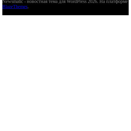
Newsmatic - новостная тема для WordPress 2026. На платформе
BlazeThemes
.