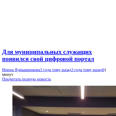
Для муниципальных служащих
появился свой цифровой портал
Ирина Ядрышникова
3 года тому назад
3 года тому назад
0
1
минут
Прочитать полную новость