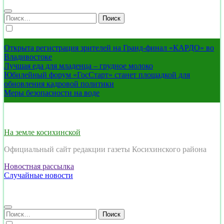
Найти:
Открыта регистрация зрителей на Гранд-финал «КАРДО» во
Владивостоке
Лучшая еда для младенца – грудное молоко
Юбилейный форум «ГосСтарт» станет площадкой для
обновления кадровой политики
Меры безопасности на воде
На земле косихинской
Официальный сайт редакции газеты Косихинского района
Новостная рассылка
Случайные новости
Найти: