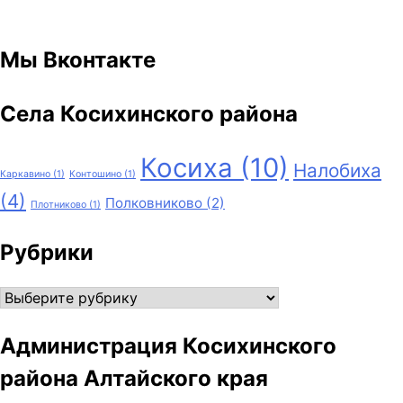
Мы Вконтакте
Села Косихинского района
Косиха
(10)
Налобиха
Каркавино
(1)
Контошино
(1)
(4)
Полковниково
(2)
Плотниково
(1)
Рубрики
Рубрики
Администрация Косихинского
района Алтайского края