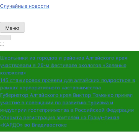
Случайные новости
Меню
Школьники из городов и районов Алтайского края
участвовали в 26-м фестивале экологов «Зеленые
колокола»
145 стажировок провели для алтайских подростков в
рамках корпоративного наставничества
Губернатор Алтайского края Виктор Томенко принял
участие в совещании по развитию туризма и
индустрии гостеприимства в Российской Федерации
Открыта регистрация зрителей на Гранд-финал
«КАРДО» во Владивостоке