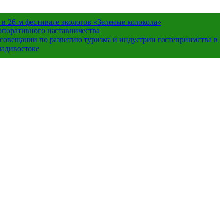
в 26-м фестивале экологов «Зеленые колокола»
орпоративного наставничества
в совещании по развитию туризма и индустрии гостеприимства 
ладивостоке