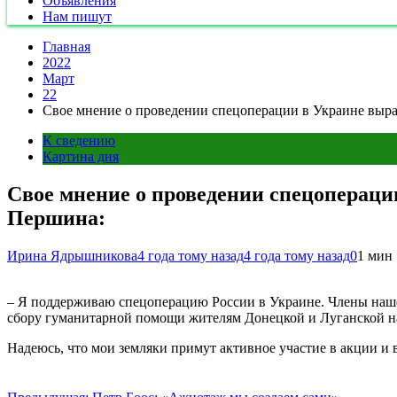
Объявления
Нам пишут
Главная
2022
Март
22
Свое мнение о проведении спецоперации в Украине выра
К сведению
Картина дня
Свое мнение о проведении спецопераци
Першина:
Ирина Ядрышникова
4 года тому назад
4 года тому назад
0
1 мин
– Я поддерживаю спецоперацию России в Украине. Члены наше
сбору гуманитарной помощи жителям Донецкой и Луганской нар
Надеюсь, что мои земляки примут активное участие в акции и в