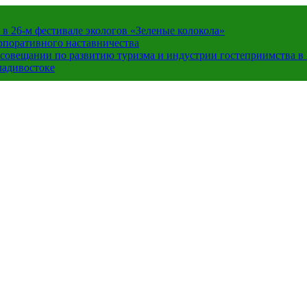
в 26-м фестивале экологов «Зеленые колокола»
орпоративного наставничества
в совещании по развитию туризма и индустрии гостеприимства 
ладивостоке