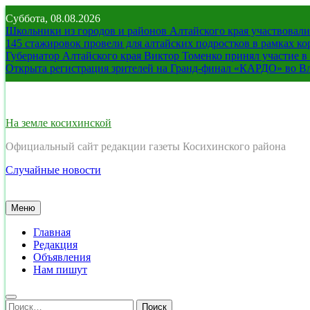
Перейти
Суббота, 08.08.2026
к
Школьники из городов и районов Алтайского края участвовали 
содержимому
145 стажировок провели для алтайских подростков в рамках к
Губернатор Алтайского края Виктор Томенко принял участие 
Открыта регистрация зрителей на Гранд-финал «КАРДО» во В
На земле косихинской
Официальный сайт редакции газеты Косихинского района
Случайные новости
Меню
Главная
Редакция
Объявления
Нам пишут
Найти: