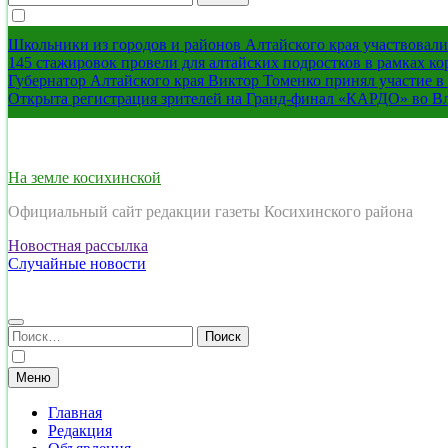
Школьники из городов и районов Алтайского края участвовали 
145 стажировок провели для алтайских подростков в рамках к
Губернатор Алтайского края Виктор Томенко принял участие 
Открыта регистрация зрителей на Гранд-финал «КАРДО» во В
На земле косихинской
Официальный сайт редакции газеты Косихинского района
Новостная рассылка
Случайные новости
Найти:
Меню
Главная
Редакция