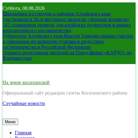
Перейти
Суббота, 08.08.2026
к
Школьники из городов и районов Алтайского края
содержимому
участвовали в 26-м фестивале экологов «Зеленые колокола»
145 стажировок провели для алтайских подростков в рамках
корпоративного наставничества
Губернатор Алтайского края Виктор Томенко принял участие
в совещании по развитию туризма и индустрии
гостеприимства в Российской Федерации
Открыта регистрация зрителей на Гранд-финал «КАРДО» во
Владивостоке
На земле косихинской
Официальный сайт редакции газеты Косихинского района
Случайные новости
Меню
Главная