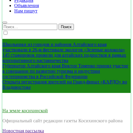
Редакция
Объявления
Нам пишут
Найти:
Школьники из городов и районов Алтайского края
участвовали в 26-м фестивале экологов «Зеленые колокола»
145 стажировок провели для алтайских подростков в рамках
корпоративного наставничества
Губернатор Алтайского края Виктор Томенко принял участие
в совещании по развитию туризма и индустрии
гостеприимства в Российской Федерации
Открыта регистрация зрителей на Гранд-финал «КАРДО» во
Владивостоке
На земле косихинской
Официальный сайт редакции газеты Косихинского района
Новостная рассылка