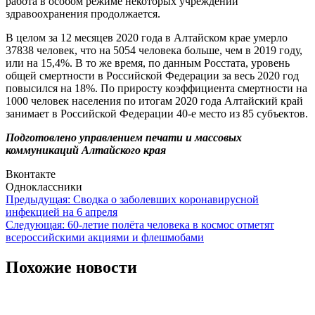
работа в особом режиме некоторых учреждений
здравоохранения продолжается.
В целом за 12 месяцев 2020 года в Алтайском крае умерло
37838 человек, что на 5054 человека больше, чем в 2019 году,
или на 15,4%. В то же время, по данным Росстата, уровень
общей смертности в Российской Федерации за весь 2020 год
повысился на 18%. По приросту коэффициента смертности на
1000 человек населения по итогам 2020 года Алтайский край
занимает в Российской Федерации 40-е место из 85 субъектов.
Подготовлено управлением печати и массовых
коммуникаций Алтайского края
Вконтакте
Одноклассники
Навигация
Предыдущая:
Сводка о заболевших коронавирусной
инфекцией на 6 апреля
по
Следующая:
60-летие полёта человека в космос отметят
записям
всероссийскими акциями и флешмобами
Похожие новости