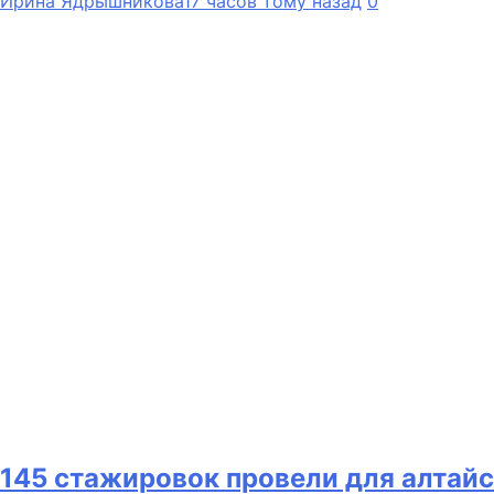
Ирина Ядрышникова
17 часов тому назад
0
145 стажировок провели для алтайс