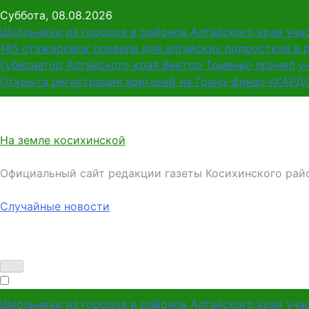
Перейти
Суббота, 08.08.2026
к
Школьники из городов и районов Алтайского края уча
содержимому
145 стажировок провели для алтайских подростков в 
Губернатор Алтайского края Виктор Томенко принял у
Открыта регистрация зрителей на Гранд-финал «КАРД
На земле косихинской
Официальный сайт редакции газеты Косихинского рай
Случайные новости
Школьники из городов и районов Алтайского края уча