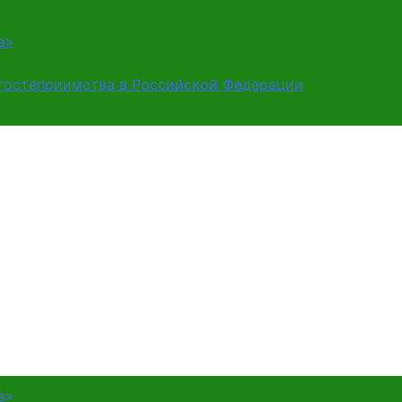
а»
 гостеприимства в Российской Федерации
а»