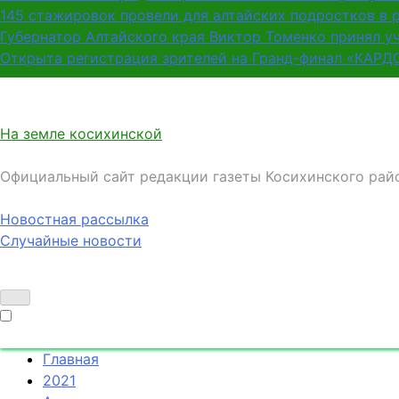
145 стажировок провели для алтайских подростков в 
Губернатор Алтайского края Виктор Томенко принял у
Открыта регистрация зрителей на Гранд-финал «КАРД
На земле косихинской
Официальный сайт редакции газеты Косихинского рай
Новостная рассылка
Случайные новости
Главная
2021