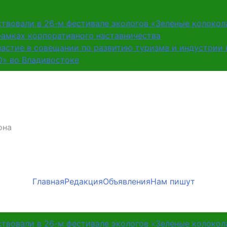
ствовали в 26-м фестивале экологов «Зеленые колокол
рамках корпоративного наставничества
частие в совещании по развитию туризма и индустрии
О» во Владивостоке
она
Главная
Редакция
Объявления
Нам пишут
ствовали в 26-м фестивале экологов «Зеленые колокол