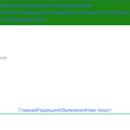
рамках корпоративного наставничества
частие в совещании по развитию туризма и индустрии
О» во Владивостоке
она
Главная
Редакция
Объявления
Нам пишут