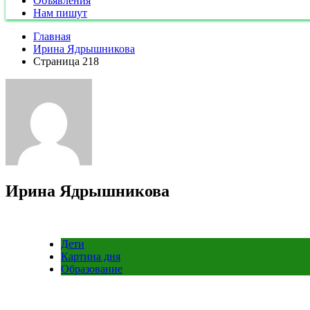
Объявления
Нам пишут
Главная
Ирина Ядрышникова
Страница 218
Ирина Ядрышникова
Дети
Картина дня
Образование