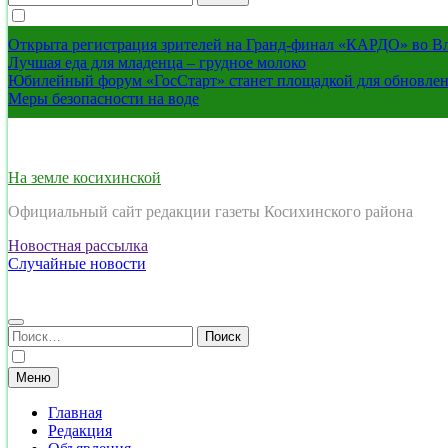
Открыта регистрация зрителей на Гранд-финал «КАРДО» во В
Лучшая еда для младенца – грудное молоко
Юбилейный форум «ГосСтарт» станет площадкой для обновлен
Меры безопасности на воде
На земле косихинской
Официальный сайт редакции газеты Косихинского района
Новостная рассылка
Случайные новости
Найти:
Меню
Главная
Редакция