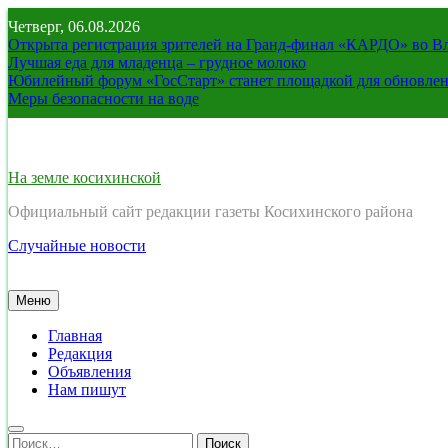
Перейти
Четверг, 06.08.2026
к
Открыта регистрация зрителей на Гранд-финал «КАРДО» во В
содержимому
Лучшая еда для младенца – грудное молоко
Юбилейный форум «ГосСтарт» станет площадкой для обновлен
Меры безопасности на воде
На земле косихинской
Официальный сайт редакции газеты Косихинского района
Случайные новости
Меню
Главная
Редакция
Объявления
Нам пишут
Найти: