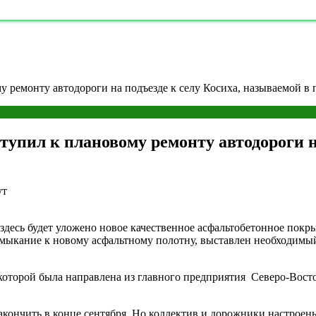
 ремонту автодороги на подъезде к селу Косиха, называемой в
упил к плановому ремонту автодороги на
ут
 здесь будет уложено новое качественное асфальтобетонное по
мыкание к новому асфальтному полотну, выставлен необходимый
з которой была направлена из главного предприятия Северо-Во
закончить в конце сентября. Но коллектив и дорожники настрое