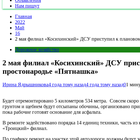
Объявления
Нам пишут
Главная
2022
Май
16
2 мая филиал «Косихинский» ДСУ приступил к плановому
Дорожное хозяйство
2 мая филиал «Косихинский» ДСУ прист
простонародье «Пятнашка»
Ирина Ядрышникова
4 года тому назад
4 года тому назад
0
1 мин
Будет отремонтировано 5 километров 534 метра. Совсем скоро
грунтом и щебнем будут отсыпаны обочины, организовано при
пока рабочие готовят основание для асфальта.
В ремонте задействовано порядка 14 единиц техники, часть и
«Троицкий» филиал.
По графику ремонт на участке этой автодороги должны будут 