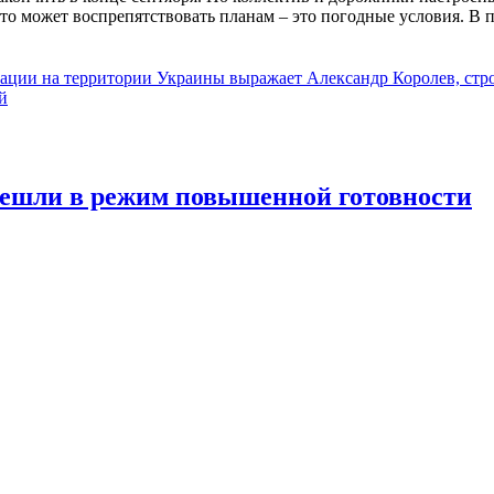
о может воспрепятствовать планам – это погодные условия. В п
ации на территории Украины выражает Александр Королев, ст
й
решли в режим повышенной готовности