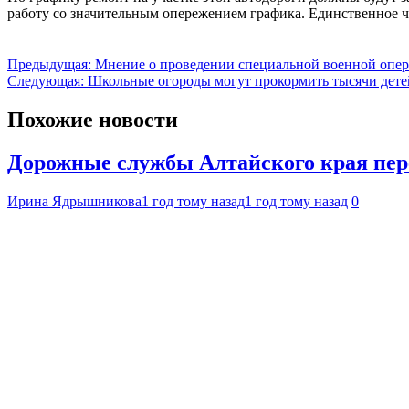
работу со значительным опережением графика. Единственное чт
Навигация
Предыдущая:
Мнение о проведении специальной военной опер
Следующая:
Школьные огороды могут прокормить тысячи дете
по
записям
Похожие новости
Дорожные службы Алтайского края пе
Ирина Ядрышникова
1 год тому назад
1 год тому назад
0