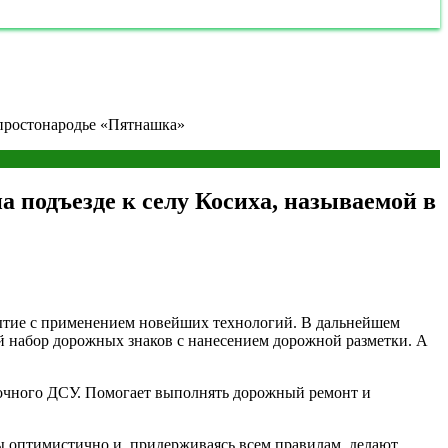
 простонародье «Пятнашка»
 подъезде к селу Косиха, называемой в
крытие с применением новейших технологий. В дальнейшем
 набор дорожных знаков с нанесением дорожной разметки. А
сточного ДСУ. Помогает выполнять дорожный ремонт и
ны оптимистично и, придерживаясь всем правилам, делают