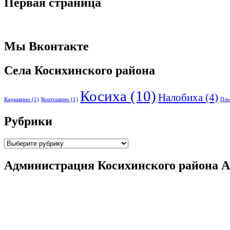
Первая страница
Мы Вконтакте
Села Косихинского района
Косиха
(10)
Налобиха
(4)
Каркавино
(1)
Контошино
(1)
Пло
Рубрики
Рубрики
Администрация Косихинского района А