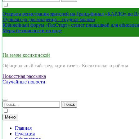
Открыта регистрация зрителей на Гранд-финал «КАРДО» во В
Лучшая еда для младенца – грудное молоко
Юбилейный форум «ГосСтарт» станет площадкой для обновлен
Меры безопасности на воде
На земле косихинской
Официальный сайт редакции газеты Косихинского района
Новостная рассылка
Случайные новости
Найти:
Меню
Главная
Редакция