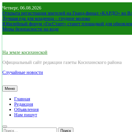
Перейти
Четверг, 06.08.2026
к
Открыта регистрация зрителей на Гранд-финал «КАРДО» во В
содержимому
Лучшая еда для младенца – грудное молоко
Юбилейный форум «ГосСтарт» станет площадкой для обновлен
Меры безопасности на воде
На земле косихинской
Официальный сайт редакции газеты Косихинского района
Случайные новости
Меню
Главная
Редакция
Объявления
Нам пишут
Найти: