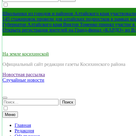
Школьники из городов и районов Алтайского края участвовали 
145 стажировок провели для алтайских подростков в рамках к
Губернатор Алтайского края Виктор Томенко принял участие 
Открыта регистрация зрителей на Гранд-финал «КАРДО» во В
На земле косихинской
Официальный сайт редакции газеты Косихинского района
Новостная рассылка
Случайные новости
Найти:
Меню
Главная
Редакция