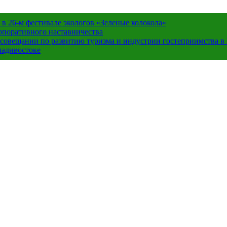
в 26-м фестивале экологов «Зеленые колокола»
орпоративного наставничества
в совещании по развитию туризма и индустрии гостеприимства 
ладивостоке