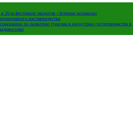
в 26-м фестивале экологов «Зеленые колокола»
орпоративного наставничества
в совещании по развитию туризма и индустрии гостеприимства 
ладивостоке