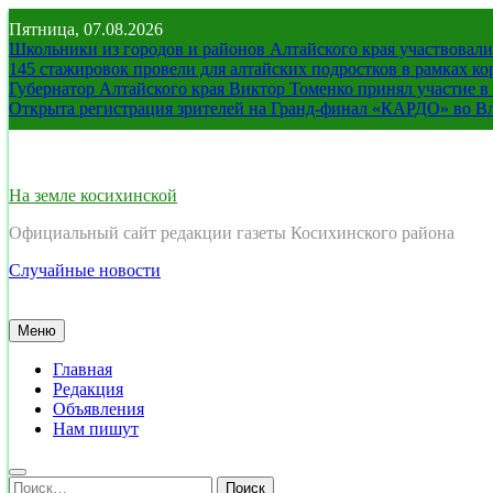
Перейти
Пятница, 07.08.2026
к
Школьники из городов и районов Алтайского края участвовали 
содержимому
145 стажировок провели для алтайских подростков в рамках к
Губернатор Алтайского края Виктор Томенко принял участие 
Открыта регистрация зрителей на Гранд-финал «КАРДО» во В
На земле косихинской
Официальный сайт редакции газеты Косихинского района
Случайные новости
Меню
Главная
Редакция
Объявления
Нам пишут
Найти: