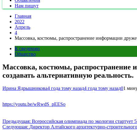
Объявления
Нам пишут
Главная
2022
Апрель
4
Массовка, костюмы, распространение информации друже
К сведению
Общество
Массовка, костюмы, распространение 
создавать альтернативную реальность.
Ирина Ядрышникова
4 года тому назад
4 года тому назад
0
1 мин
https://youtu.be/wRwdS_pEESo
Навигация
Предыдущая:
Всероссийская олимпиада по экологии стартует 5
Следующая:
Директор Алтайского архитектурно-строительного
по