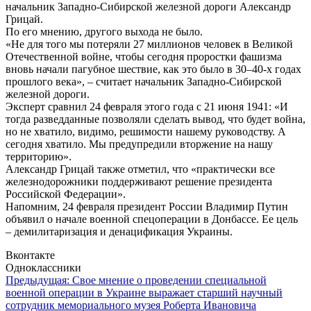
начальник Западно-Сибирской железной дороги Александр
Грицай.
По его мнению, другого выхода не было.
«Не для того мы потеряли 27 миллионов человек в Великой
Отечественной войне, чтобы сегодня проростки фашизма
вновь начали пагубное шествие, как это было в 30–40-х годах
прошлого века», – считает начальник Западно-Сибирской
железной дороги.
Эксперт сравнил 24 февраля этого года с 21 июня 1941: «И
тогда разведданные позволяли сделать вывод, что будет война,
но не хватило, видимо, решимости нашему руководству. А
сегодня хватило. Мы предупредили вторжение на нашу
территорию».
Александр Грицай также отметил, что «практически все
железнодорожники поддерживают решение президента
Российской Федерации».
Напомним, 24 февраля президент России Владимир Путин
объявил о начале военной спецоперации в Донбассе. Ее цель
– демилитаризация и денацификация Украины.
Вконтакте
Одноклассники
Навигация
Предыдущая:
Свое мнение о проведении специальной
военной операции в Украине выражает старший научный
по
сотрудник мемориального музея Роберта Ивановича