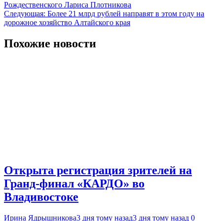
записям
Рождественского Лариса Плотникова
Следующая:
Более 21 млрд рублей направят в этом году на
дорожное хозяйство Алтайского края
Похожие новости
Открыта регистрация зрителей на
Гранд-финал «КАРДО» во
Владивостоке
Ирина Ядрышникова
3 дня тому назад
3 дня тому назад
0