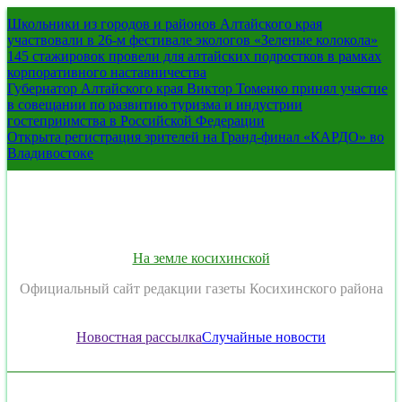
Перейти
Школьники из городов и районов Алтайского края
к
участвовали в 26-м фестивале экологов «Зеленые колокола»
содержимому
145 стажировок провели для алтайских подростков в рамках
корпоративного наставничества
Губернатор Алтайского края Виктор Томенко принял участие
в совещании по развитию туризма и индустрии
гостеприимства в Российской Федерации
Открыта регистрация зрителей на Гранд-финал «КАРДО» во
Владивостоке
На земле косихинской
Официальный сайт редакции газеты Косихинского района
Новостная рассылка
Случайные новости