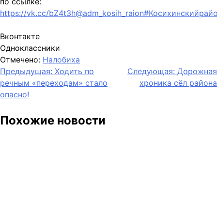
по ссылке:
https://vk.cc/bZ4t3h@adm_kosih_raion#Косихинскийра
Вконтакте
Одноклассники
Отмечено:
Налобиха
Навигация
Предыдущая:
Ходить по
Следующая:
Дорожная
речным «переходам» стало
хроника сёл района
по
опасно!
записям
Похожие новости