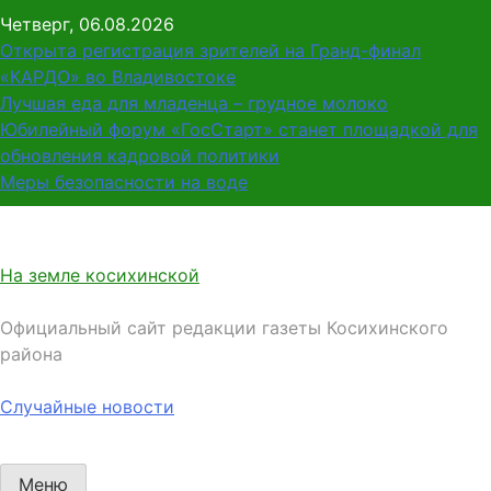
Перейти
Четверг, 06.08.2026
к
Открыта регистрация зрителей на Гранд-финал
содержимому
«КАРДО» во Владивостоке
Лучшая еда для младенца – грудное молоко
Юбилейный форум «ГосСтарт» станет площадкой для
обновления кадровой политики
Меры безопасности на воде
На земле косихинской
Официальный сайт редакции газеты Косихинского
района
Случайные новости
Меню