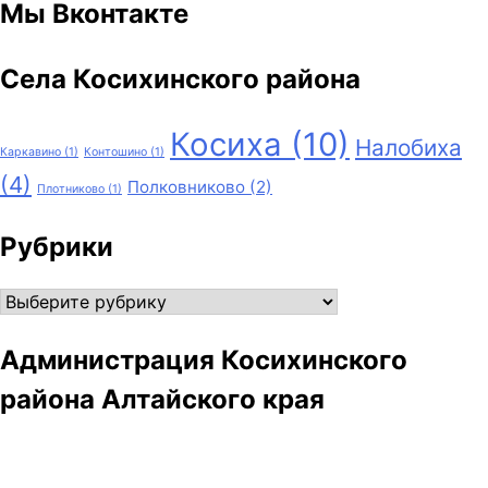
Мы Вконтакте
Села Косихинского района
Косиха
(10)
Налобиха
Каркавино
(1)
Контошино
(1)
(4)
Полковниково
(2)
Плотниково
(1)
Рубрики
Рубрики
Администрация Косихинского
района Алтайского края